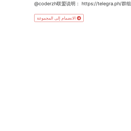
@coderzh联盟说明： https://telegr
الانضمام إلى المجموعة