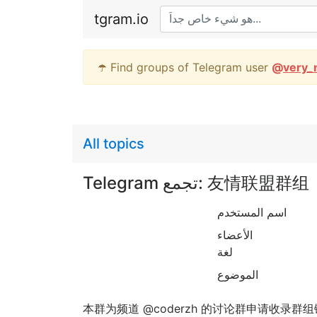
tgram.io
☂️ Find groups of Telegram user
@
very_
All topics
Telegram تجمع: 友情联盟群组
اسم المستخدم
الأعضاء
لغة
الموضوع
本群为频道 @coderzh 的讨论群申请收录群组