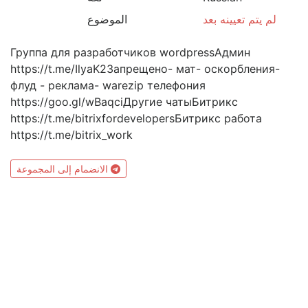
لم يتم تعيينه بعد
الموضوع
Группа для разработчиков wordpressАдмин
https://t.me/IlyaK2Запрещено- мат- оскорбления-
флуд - реклама- warezip телефония
https://goo.gl/wBaqciДругие чатыБитрикс
https://t.me/bitrixfordevelopersБитрикс работа
https://t.me/bitrix_work
الانضمام إلى المجموعة