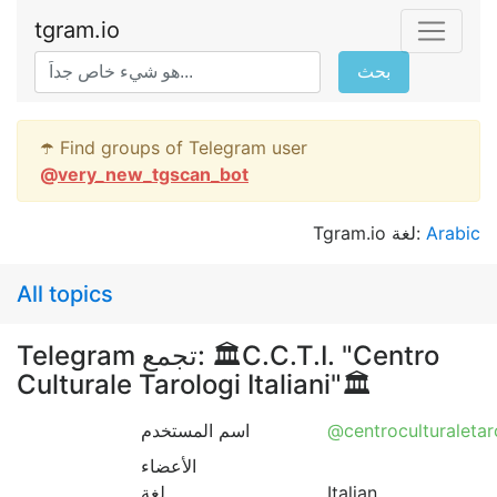
tgram.io
بحث
☂️ Find groups of Telegram user
@
very_new_tgscan_bot
Tgram.io لغة:
Arabic
All topics
Telegram تجمع: 🏛C.C.T.I. "Centro
Culturale Tarologi Italiani"🏛
اسم المستخدم
@centroculturaletaro
الأعضاء
لغة
Italian