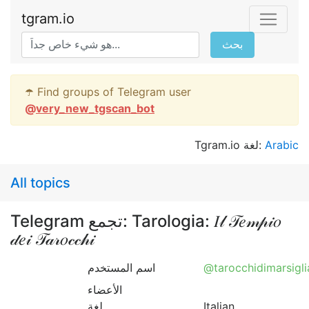
tgram.io
بحث
☂️ Find groups of Telegram user
@
very_new_tgscan_bot
Tgram.io لغة:
Arabic
All topics
Telegram تجمع: Tarologia: 𝐼𝓁 𝒯𝑒𝓂𝓅𝒾𝑜
𝒹𝑒𝒾 𝒯𝒶𝓇𝑜𝒸𝒸𝒽𝒾
اسم المستخدم
@tarocchidimarsigl
الأعضاء
لغة
Italian