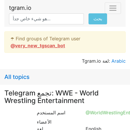
tgram.io
بحث
☂️ Find groups of Telegram user
@
very_new_tgscan_bot
Tgram.io لغة:
Arabic
All topics
Telegram تجمع: WWE - World
Wrestling Entertainment
اسم المستخدم
@WorldWrestlingEn
الأعضاء
لغة
English