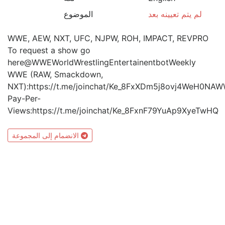
لم يتم تعيينه بعد
الموضوع
WWE, AEW, NXT, UFC, NJPW, ROH, IMPACT, REVPRO
To request a show go
here@WWEWorldWrestlingEntertainentbotWeekly
WWE (RAW, Smackdown,
NXT):https://t.me/joinchat/Ke_8FxXDm5j8ovj4WeH0NA
Pay-Per-
Views:https://t.me/joinchat/Ke_8FxnF79YuAp9XyeTwHQ
الانضمام إلى المجموعة