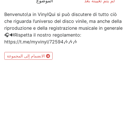
لم يتم تعيينه بعد
الموضوع
Benvenuto\a in VinylQui si può discutere di tutto ciò
che riguarda l’universo del disco vinile, ma anche della
riproduzione e della registrazione musicale in generale
🎧🔊Rispetta il nostro regolamento:
https://t.me/myvinyl/72594🎶🎶🎶
الانضمام إلى المجموعة