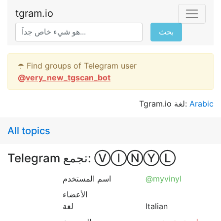
tgram.io
بحث
☂️ Find groups of Telegram user
@
very_new_tgscan_bot
Tgram.io لغة:
Arabic
All topics
Telegram تجمع: ⓋⒾⓃⓎⓁ
اسم المستخدم
@myvinyl
الأعضاء
لغة
Italian