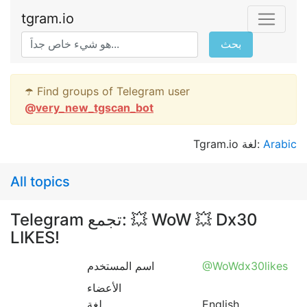
tgram.io
بحث
☂️ Find groups of Telegram user
@
very_new_tgscan_bot
Tgram.io لغة:
Arabic
All topics
Telegram تجمع: 💥 WoW 💥 Dx30
LIKES!
اسم المستخدم
@WoWdx30likes
الأعضاء
لغة
English