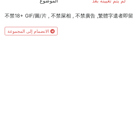
لم يتم تعيينه بعد
الموضوع
不禁18+ GIF/圖/片 , 不禁屎相 , 不禁廣告 ,繁體字遺者即留
الانضمام إلى المجموعة