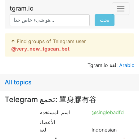
tgram.io
بحث
☂️ Find groups of Telegram user
@
very_new_tgscan_bot
Tgram.io لغة:
Arabic
All topics
Telegram تجمع: 單身膠有谷
اسم المستخدم
@singlebadfd
الأعضاء
لغة
Indonesian