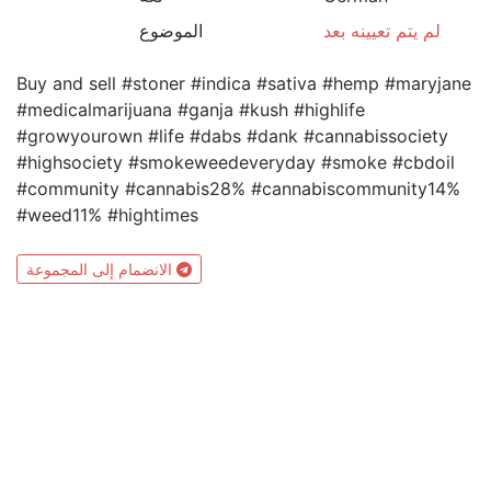
لم يتم تعيينه بعد
الموضوع
Buy and sell #stoner #indica #sativa #hemp #maryjane
#medicalmarijuana #ganja #kush #highlife
#growyourown #life #dabs #dank #cannabissociety
#highsociety #smokeweedeveryday #smoke #cbdoil
#community #cannabis28% #cannabiscommunity14%
#weed11% #hightimes
الانضمام إلى المجموعة