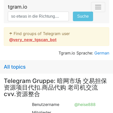
tgram.io
Suche
☂️ Find groups of Telegram user
@
very_new_tgscan_bot
Tgram.io Sprache:
German
All topics
Telegram Gruppe: 暗网市场 交易担保
资源项目代扣.商品代购 老司机交流
cvv.资源整合
Benutzername
@heise888
Mitglieder