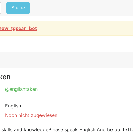
Suche
new_tgscan_bot
ken
@englishtaken
English
Noch nicht zugewiesen
 skills and knowledgePlease speak English And be polite