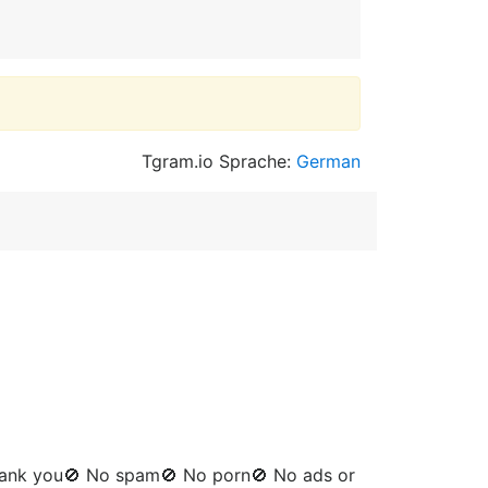
Tgram.io Sprache:
German
Thank you🚫 No spam🚫 No porn🚫 No ads or