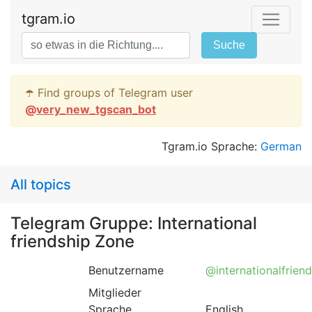
tgram.io
Suche
☂️ Find groups of Telegram user
@
very_new_tgscan_bot
Tgram.io Sprache:
German
All topics
Telegram Gruppe: International
friendship Zone
Benutzername
@internationalfrien
Mitglieder
Sprache
English