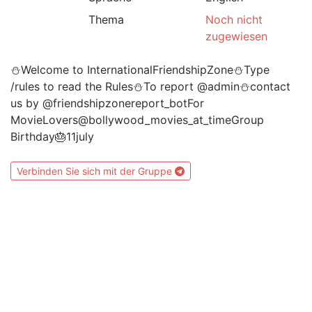
Thema
Noch nicht
zugewiesen
⛄Welcome to InternationalFriendshipZone⛄Type
/rules to read the Rules⛄To report @admin⛄contact
us by @friendshipzonereport_botFor
MovieLovers@bollywood_movies_at_timeGroup
Birthday🎂11july
Verbinden Sie sich mit der Gruppe