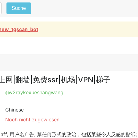
Suche
new_tgscan_bot
y科学上网|翻墙|免费ssr|机场|VPN|梯子
@v2raykexueshangwang
Chinese
Noch nicht zugewiesen
包括aff, 用户名广告; 禁任何形式的政治，包括某些令人反感的贴纸