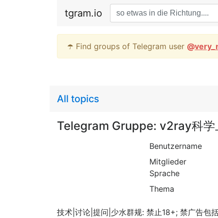
tgram.io
☂️ Find groups of Telegram user
@
very_
All topics
Telegram Gruppe: v2ra
Benutzername
Mitglieder
Sprache
Thema
技术|讨论|提问|少水群规: 禁止18+; 禁广告