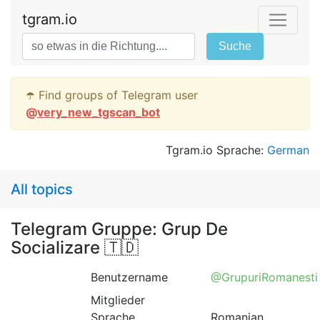
tgram.io
Suche
☂️ Find groups of Telegram user
@
very_new_tgscan_bot
Tgram.io Sprache:
German
All topics
Telegram Gruppe: Grup De
Socializare 🇹🇩
Benutzername
@GrupuriRomanesti
Mitglieder
Sprache
Romanian