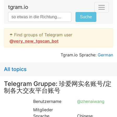
tgram.io
Suche
☂️ Find groups of Telegram user
@
very_new_tgscan_bot
Tgram.io Sprache:
German
All topics
Telegram Gruppe: 珍爱网实名账号/定
制各大交友平台账号
Benutzername
@zhenaiwang
Mitglieder
Sprache
Chinese