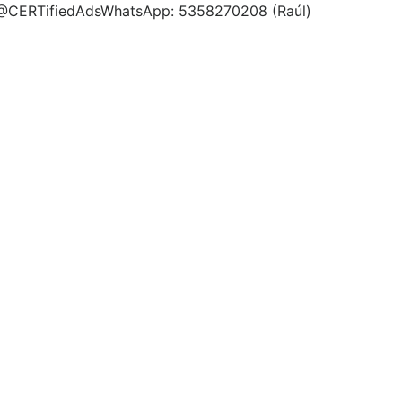
 @CERTifiedAdsWhatsApp: 5358270208 (Raúl)