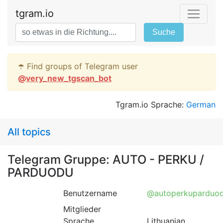
tgram.io
Suche
☂️ Find groups of Telegram user
@
very_new_tgscan_bot
Tgram.io Sprache:
German
All topics
Telegram Gruppe: AUTO - PERKU /
PARDUODU
Benutzername
@autoperkuparduo
Mitglieder
Sprache
Lithuanian