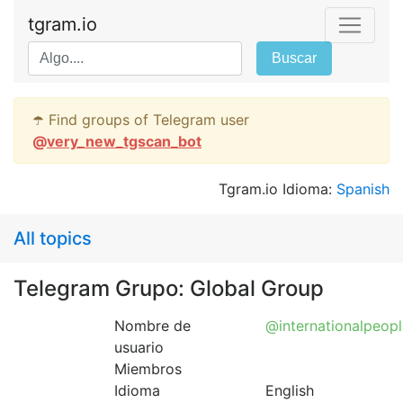
tgram.io
Buscar
☂️ Find groups of Telegram user
@
very_new_tgscan_bot
Tgram.io Idioma:
Spanish
All topics
Telegram Grupo: Global Group
Nombre de
@internationalpeopl
usuario
Miembros
Idioma
English