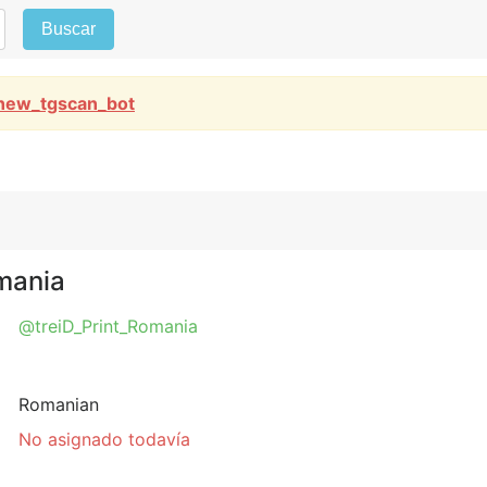
Buscar
new_tgscan_bot
mania
@treiD_Print_Romania
Romanian
No asignado todavía