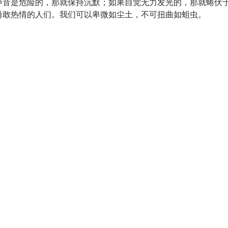
声音是危险的，那就保持沉默；如果自觉无力发光的，那就蜷伏
勇敢热情的人们。我们可以卑微如尘土，不可扭曲如蛆虫。