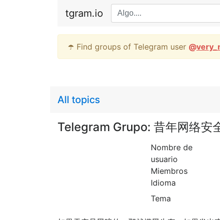
tgram.io
☂️ Find groups of Telegram user
@
very_
All topics
Telegram Grupo: 昔年网络
Nombre de
usuario
Miembros
Idioma
Tema