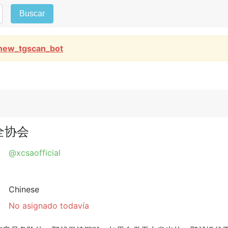
Buscar
new_tgscan_bot
安全协会
@xcsaofficial
Chinese
No asignado todavía