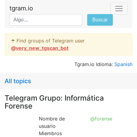
tgram.io
Buscar
☂️ Find groups of Telegram user
@
very_new_tgscan_bot
Tgram.io Idioma:
Spanish
All topics
Telegram Grupo: Informática
Forense
Nombre de
@forense
usuario
Miembros