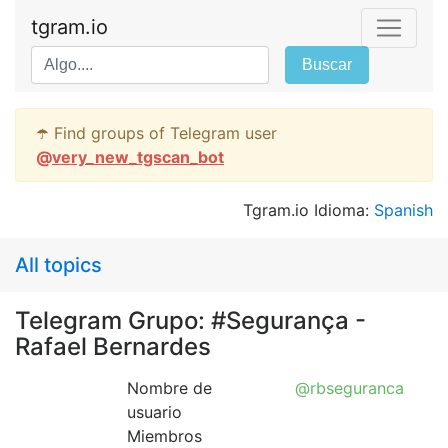
tgram.io
Buscar
☂️ Find groups of Telegram user
@
very_new_tgscan_bot
Tgram.io Idioma:
Spanish
All topics
Telegram Grupo: #Segurança -
Rafael Bernardes
Nombre de
@rbseguranca
usuario
Miembros