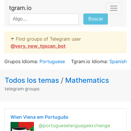
tgram.io
Buscar
☂️ Find groups of Telegram user
@
very_new_tgscan_bot
Grupos Idioma:
Portuguese
Tgram.io Idioma:
Spanish
Todos los temas
/
Mathematics
telegram groups
Wien Viena em Português
@portugueselanguageexchange