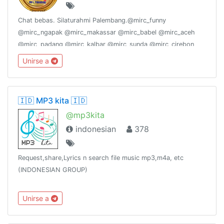
Chat bebas. Silaturahmi Palembang.@mirc_funny
@mirc_ngapak @mirc_makassar @mirc_babel @mirc_aceh
@mirc_padang @mirc_kalbar @mirc_sunda @mirc_cirebon
@mirc_sukabumi @mirc_suramadu @mirc_joglosemar
Unirse a
@mirc_bekasi @mirc_pekanbaru @mirc_jogja @mirc_ambon,
🇮🇩 MP3 kita 🇮🇩
@mp3kita
indonesian
378
Request,share,Lyrics n search file music mp3,m4a, etc
(INDONESIAN GROUP)
Unirse a