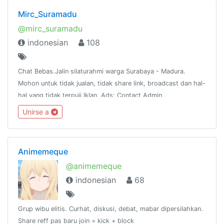
Mirc_Suramadu
@mirc_suramadu
indonesian
108
Chat Bebas.Jalin silaturahmi warga Surabaya - Madura.
Mohon untuk tidak jualan, tidak share link, broadcast dan hal-
hal yang tidak terpuji.Iklan, Ads: Contact Admin
Unirse a
Animemeque
@animemeque
indonesian
68
Grup wibu elitis. Curhat, diskusi, debat, mabar dipersilahkan.
Share reff pas baru join = kick + block