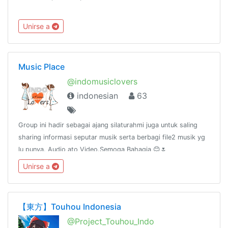
Unirse a
Music Place
@indomusiclovers
indonesian
63
Group ini hadir sebagai ajang silaturahmi juga untuk saling
sharing informasi seputar musik serta berbagi file2 musik yg
lu punya. Audio ato Video.Semoga Bahagia 😊🌷
Unirse a
【東方】Touhou Indonesia
@Project_Touhou_Indo