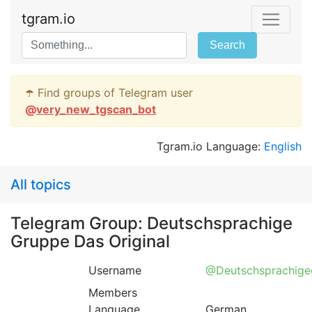
tgram.io
Search
☂️ Find groups of Telegram user
@
very_new_tgscan_bot
Tgram.io Language:
English
All topics
Telegram Group: Deutschsprachige
Gruppe Das Original
Username
@Deutschsprachige
Members
Language
German