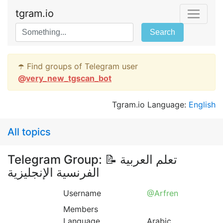
tgram.io
Search
☂️ Find groups of Telegram user
@
very_new_tgscan_bot
Tgram.io Language:
English
All topics
Telegram Group: 📝 تعلم العربية
الفرنسية الإنجليزية
Username
@Arfren
Members
Language
Arabic