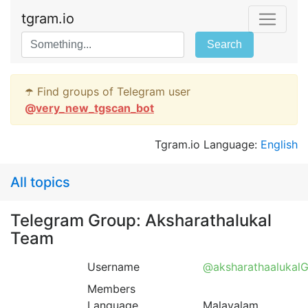
tgram.io
Search
☂️ Find groups of Telegram user
@
very_new_tgscan_bot
Tgram.io Language:
English
All topics
Telegram Group: Aksharathalukal
Team
Username
@aksharathaalukal
Members
Language
Malayalam