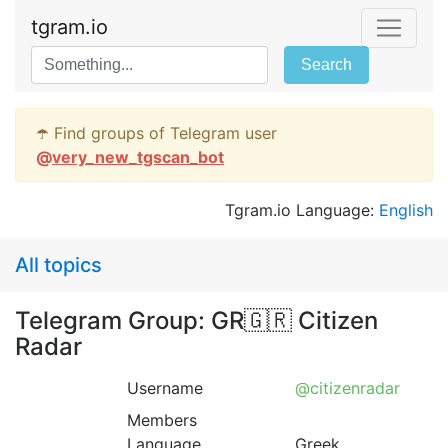
tgram.io
Search
☂️ Find groups of Telegram user
@
very_new_tgscan_bot
Tgram.io Language:
English
All topics
Telegram Group: GR🇬🇷 Citizen
Radar
Username
@citizenradar
Members
Language
Greek