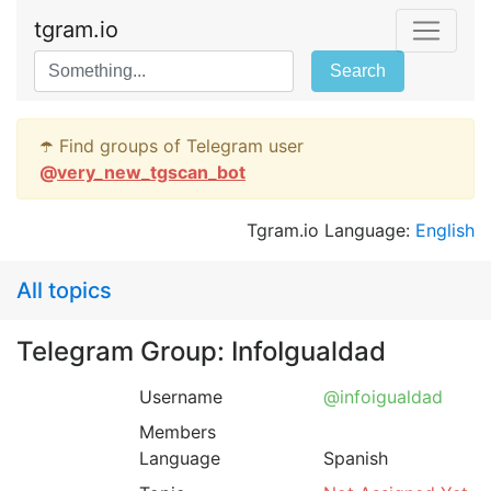
tgram.io
Search
☂️ Find groups of Telegram user
@
very_new_tgscan_bot
Tgram.io Language:
English
All topics
Telegram Group: InfoIgualdad
Username
@infoigualdad
Members
Language
Spanish