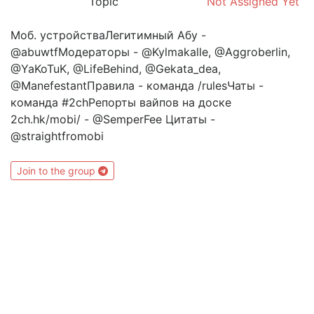
Topic
Not Assigned Yet
Моб. устройстваЛегитимный Абу -
@abuwtfМодераторы - @Kylmakalle, @Aggroberlin,
@YaKoTuK, @LifeBehind, @Gekata_dea,
@ManefestantПравила - команда /rulesЧаты -
команда #2chРепорты вайпов на доске
2ch.hk/mobi/ - @SemperFee Цитаты -
@straightfromobi
Join to the group