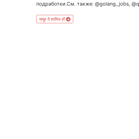
подработки.См. также: @golang_jobs, @qa
समूह में शामिल हों