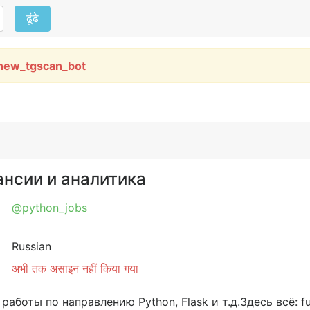
ढूंढे
new_tgscan_bot
кансии и аналитика
@python_jobs
Russian
अभी तक असाइन नहीं किया गया
боты по направлению Python, Flask и т.д.Здесь всё: ful