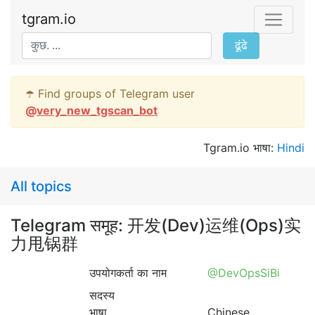
tgram.io
ढूंढे
☂️ Find groups of Telegram user
@
very_new_tgscan_bot
Tgram.io भाषा:
Hindi
All topics
Telegram समूह: 开发(Dev)运维(Ops)实
力甩锅群
उपयोगकर्ता का नाम
@DevOpsSiBi
सदस्य
भाषा
Chinese