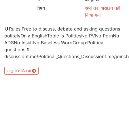
विषय
अभी तक असाइन नहीं
किया गया
🔰Rules:Free to discuss, debate and asking questions
politelyOnly EnglishTopic Is PoliticsNo PVNo PornNo
ADSNo InsultNo Baseless WordGroup:Political
questions &
discussiont.me/Political_Questions_Discussiont.me/joi
समूह में शामिल हों