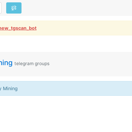
ढूंढे
new_tgscan_bot
ning
telegram groups
cy Mining