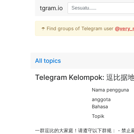
tgram.io
☂️ Find groups of Telegram user
@
very_
All topics
Telegram Kelompok: 逗比据
Nama pengguna
anggota
Bahasa
Topik
一群逗比的大家庭！请遵守以下群规： - 禁止刷屏 -