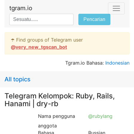
tgram.io
Pencarian
☂️ Find groups of Telegram user
@
very_new_tgscan_bot
Tgram.io Bahasa:
Indonesian
All topics
Telegram Kelompok: Ruby, Rails,
Hanami | dry-rb
Nama pengguna
@rubylang
anggota
Bahasa
Russian