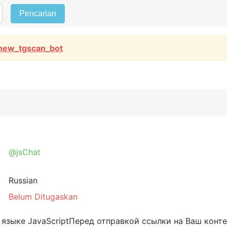
Pencarian
new_tgscan_bot
@jsChat
Russian
Belum Ditugaskan
языке JavaScriptПеред отправкой ссылки на Ваш конт