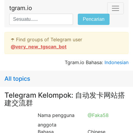
tgram.io
Pencarian
☂️ Find groups of Telegram user
@
very_new_tgscan_bot
Tgram.io Bahasa:
Indonesian
All topics
Telegram Kelompok: 自动发卡网站搭
建交流群
Nama pengguna
@Faka58
anggota
Bahasa
Chinese