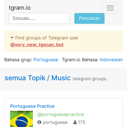
tgram.io
Pencarian
☂️ Find groups of Telegram user
@
very_new_tgscan_bot
Bahasa grup:
Portuguese
Tgram.io Bahasa:
Indonesian
semua Topik
/
Music
telegram groups
Portuguese Practice
@portuguesepractice
portuguese
175