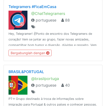
Telegramers #FicaEmCasa
@ChatTelegramers
portuguese
88
Hey, Telegramer! ✌️Ponto de encontro dos Telegramers de
coração! Vem se juntar ao grupo, fazer novas amizades,
compartilhar bom humor e diversão, dúvidas e respeito. Vem
para #oladoazuldaforça 💙✈️
Bergabunglah dengan
BRASIL&PORTUGAL
@brasilportuga
portuguese
40
PT-> Grupo destinado à troca de informações sobre
imigração para Portugal & outros países e conhecer pessoas.