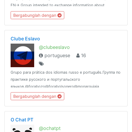
EN-> Group intended to exchange information about
immigration to Portugal & other countries and meet people.
Bergabunglah dengan
Clube Eslavo
@clubeeslavo
portuguese
16
Grupo para prática dos idiomas russo e português.Группа по
практике русского и португальского
языков.@forabozo@forabolsonero@monarquiaja
Bergabunglah dengan
O Chat PT
@ochatpt