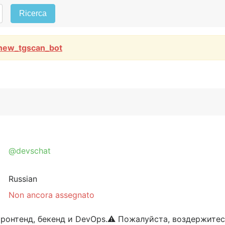
Ricerca
new_tgscan_bot
@devschat
Russian
Non ancora assegnato
 фронтенд, бекенд и DevOps.⚠️ Пожалуйста, воздержитес