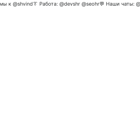
мы к @shvind👔 Работа: @devshr @seohr💬 Наши чаты: 