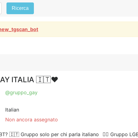
Ricerca
new_tgscan_bot
AY ITALIA 🇮🇹❤️
@gruppo_gay
Italian
Non ancora assegnato
BT? 🇮🇹 Gruppo solo per chi parla italiano⠀🏳️‍🌈 Gruppo 