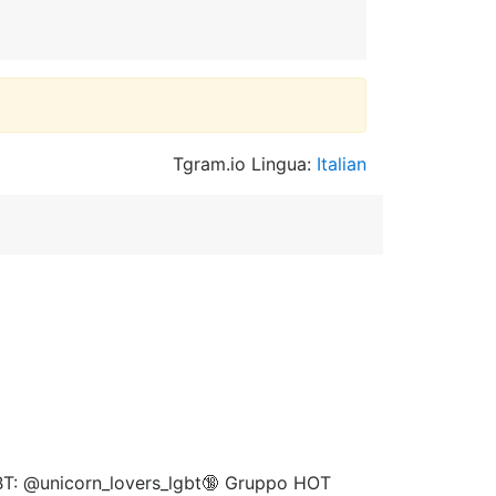
Tgram.io Lingua:
Italian
LGBT: @unicorn_lovers_lgbt🔞 Gruppo HOT