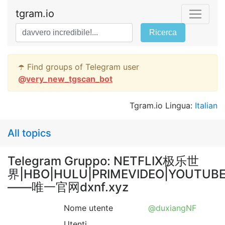
tgram.io
Ricerca
☂️ Find groups of Telegram user
@
very_new_tgscan_bot
Tgram.io Lingua:
Italian
All topics
Telegram Gruppo: NETFLIX极乐世
界|HBO|HULU|PRIMEVIDEO|YOUTUBE
——唯一官网dxnf.xyz
Nome utente
@duxiangNF
Utenti