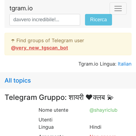
tgram.io
Ricerca
☂️ Find groups of Telegram user
@
very_new_tgscan_bot
Tgram.io Lingua:
Italian
All topics
Telegram Gruppo: शायरी ❤️क्लब 💫
Nome utente
@shayriclub
Utenti
Lingua
Hindi