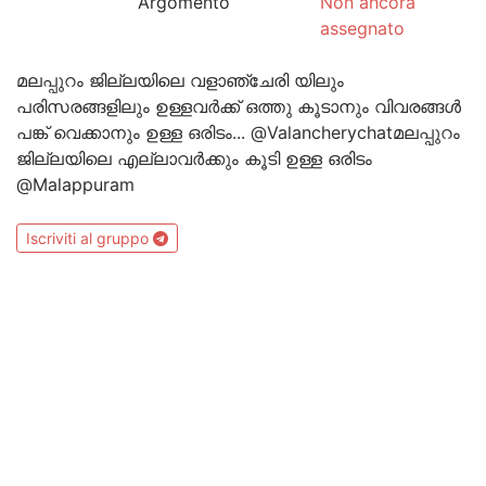
Argomento
Non ancora
assegnato
മലപ്പുറം ജില്ലയിലെ വളാഞ്ചേരി യിലും
പരിസരങ്ങളിലും ഉള്ളവര്‍ക്ക് ഒത്തു കൂടാനും വിവരങ്ങള്‍
പങ്ക് വെക്കാനും ഉള്ള ഒരിടം... @Valancherychatമലപ്പുറം
ജില്ലയിലെ എല്ലാവര്‍ക്കും കൂടി ഉള്ള ഒരിടം
@Malappuram
Iscriviti al gruppo