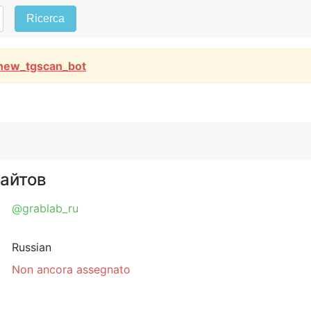
Ricerca
new_tgscan_bot
сайтов
@grablab_ru
Russian
Non ancora assegnato