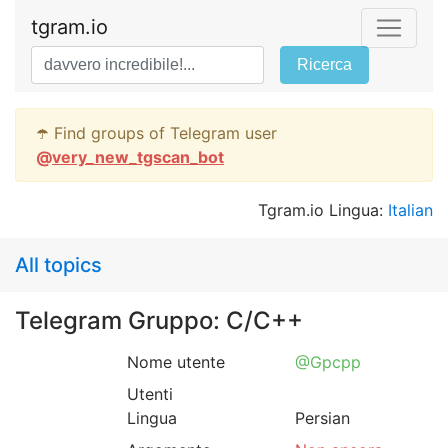
tgram.io
Ricerca
☂️ Find groups of Telegram user
@
very_new_tgscan_bot
Tgram.io Lingua:
Italian
All topics
Telegram Gruppo: C/C++
Nome utente
@Gpcpp
Utenti
Lingua
Persian