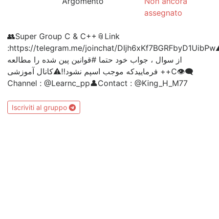
Argomento
Non ancora
assegnato
👥Super Group C & C++📎Link
:https://telegram.me/joinchat/DIjh6xKf7BGRFbyD1UibPw⚠️ل
از سوال ، جواب خود حتما #قوانین پین شده را مطالعه
فرماییدکه موجب اسپم نشود‼️⚠️کانال آموزشی ++C👁‍🗨
Channel : @Learnc_pp👤Contact : @King_H_M77
Iscriviti al gruppo