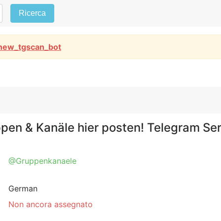
Ricerca
new_tgscan_bot
en & Kanäle hier posten! Telegram Se
@Gruppenkanaele
German
Non ancora assegnato