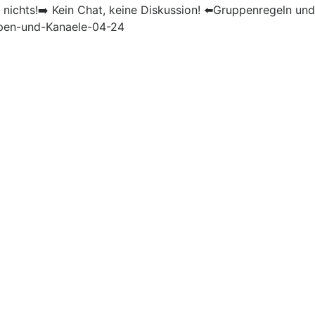
nichts!➡️ Kein Chat, keine Diskussion! ⬅️Gruppenregeln u
ppen-und-Kanaele-04-24