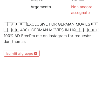
Argomento
Non ancora
assegnato
🇩🇪🇩🇪🇩🇪EXCLUSIVE FOR GERMAN MOVIES🇩🇪
🇩🇪🇩🇪 400+ GERMAN MOVIES IN HQ🇩🇪🇩🇪🇩🇪
100% AD FreePm me on Instagram for requests:
dxn_thomas
Iscriviti al gruppo