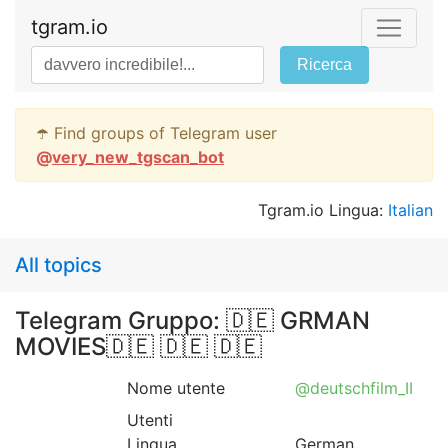
tgram.io
Ricerca
☂️ Find groups of Telegram user
@
very_new_tgscan_bot
Tgram.io Lingua:
Italian
All topics
Telegram Gruppo: 🇩🇪 GRMAN
MOVIES🇩🇪 🇩🇪 🇩🇪
Nome utente
@deutschfilm_II
Utenti
Lingua
German