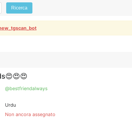
Ricerca
new_tgscan_bot
ds😍😍😍
@bestfriendalways
Urdu
Non ancora assegnato