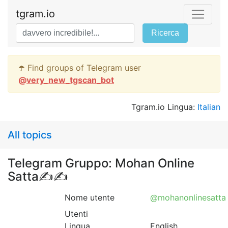
tgram.io
Ricerca
☂️ Find groups of Telegram user
@
very_new_tgscan_bot
Tgram.io Lingua:
Italian
All topics
Telegram Gruppo: Mohan Online
Satta✍✍
Nome utente
@mohanonlinesatta
Utenti
Lingua
English